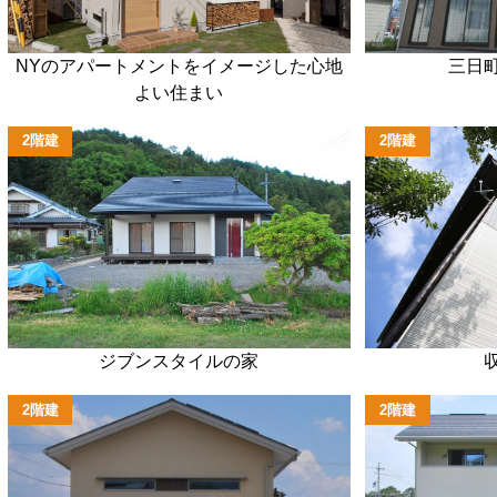
NYのアパートメントをイメージした心地
三日
よい住まい
2階建
2階建
ジブンスタイルの家
2階建
2階建