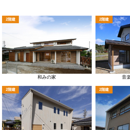
2階建
2階建
和みの家
音
2階建
2階建