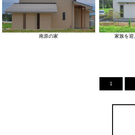
南原の家
家族を迎
1