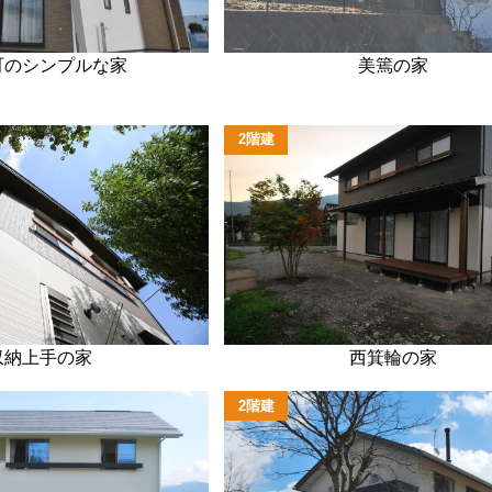
町のシンプルな家
美篶の家
2階建
収納上手の家
西箕輪の家
2階建